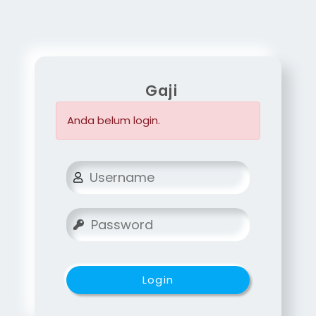
Gaji
Anda belum login.
Login